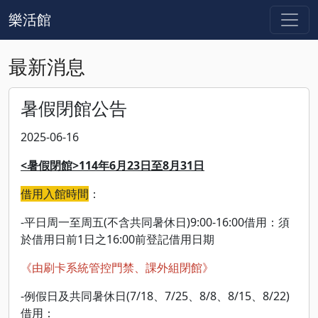
樂活館
最新消息
暑假閉館公告
2025-06-16
<暑
假閉館
>114
年6
月23
日至8
月31
日
借用入館時間
：
-平日周一至周五(不含共同暑休日)9:00-16:00借用：須
於借用日前1日之16:00前登記借用日期
《由刷卡系統管控門禁、課外組閉館》
-例假日及共同暑休日(7/18、7/25、8/8、8/15、8/22)
借用：